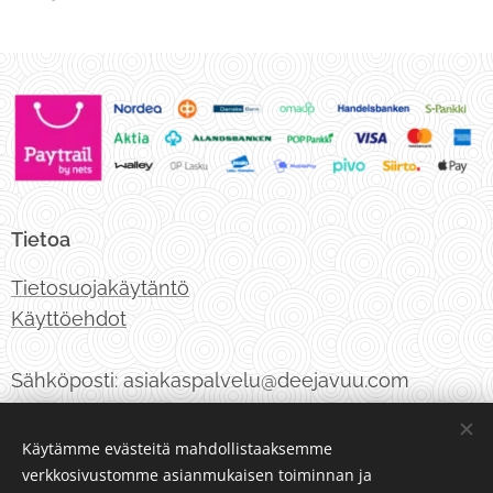
Tietoa
Tietosuojakäytäntö
Käyttöehdot
Sähköposti: asiakaspalvelu@deejavuu.com
Puhelinnumero: 050 3075286
Käytämme evästeitä mahdollistaaksemme
verkkosivustomme asianmukaisen toiminnan ja