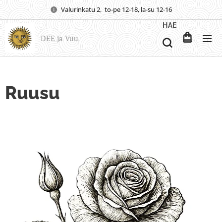
Valurinkatu 2, to-pe 12-18, la-su 12-16
HAE
DEE ja Vuu
Ruusu